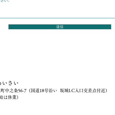
送信
あいさい
坂城町中之条56-7（国道18号沿い 坂城I.C入口交差点付近）
始は休業）