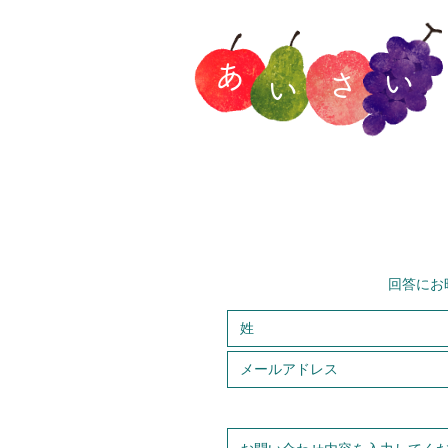
あ
い
さ
い
回答にお